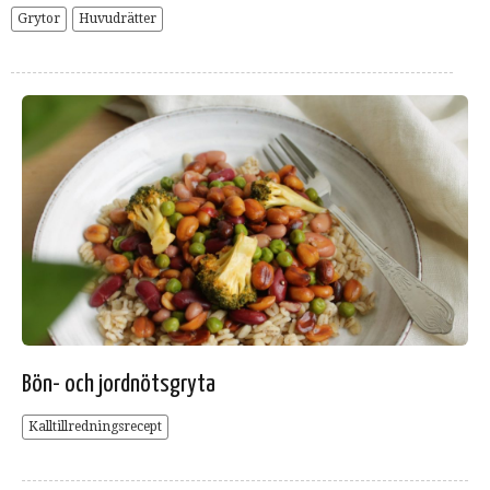
Grytor
Huvudrätter
Bön- och jordnötsgryta
Kalltillredningsrecept